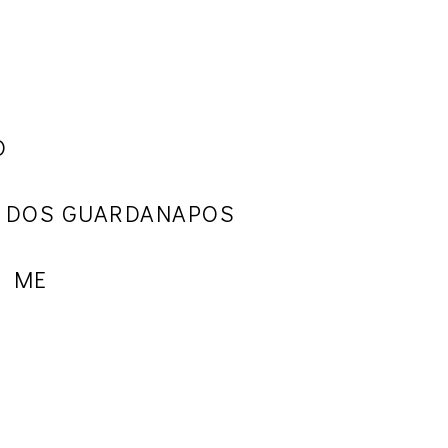
S
O
 DOS GUARDANAPOS
T ME